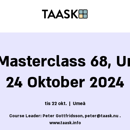
Masterclass 68, U
24 Oktober 2024
tis 22 okt.
  |  
Umeå
Course Leader: Peter Gottfridsson, peter@taask.nu .
www.taask.info