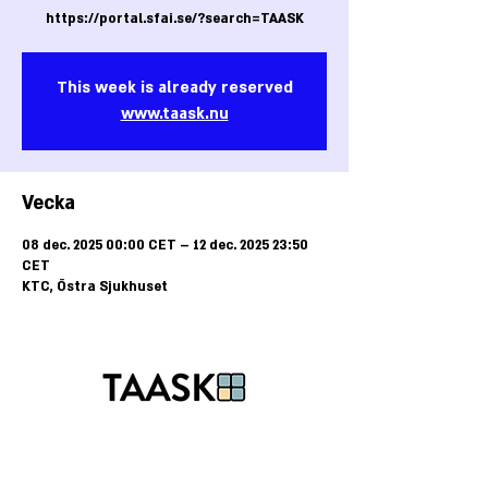
https://portal.sfai.se/?search=TAASK
This week is already reserved
www.taask.nu
Vecka
08 dec. 2025 00:00 CET – 12 dec. 2025 23:50
CET
KTC, Östra Sjukhuset
Tel:
+46-40-25 85 50
E-post:
kansli@taask.nu