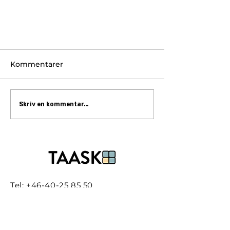
Kommentarer
Skriv en kommentar...
Tel:
+46-40-25 85 50
E-post:
kansli@taask.nu
Org.nr:
559304-2319